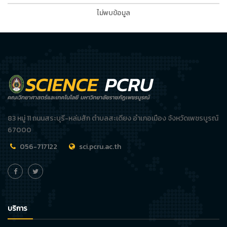
ไม่พบข้อมูล
83 หมู่ 11 ถนนสระบุรี-หล่มสัก ตำบลสะเดียง อำเภอเมือง จังหวัดเพชรบูรณ์
67000
056-717122
sci.pcru.ac.th
บริการ