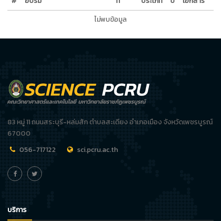
#
อบรม
ที่
ประเภท
ปี
เอกสาร
ไม่พบข้อมูล
83 หมู่ 11 ถนนสระบุรี-หล่มสัก ตำบลสะเดียง อำเภอเมือง จังหวัดเพชรบูรณ์
67000
056-717122
sci.pcru.ac.th
บริการ